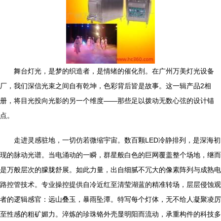
舞台灯光，是梦的织造者，是情绪的催化剂。在广州万美灯光设备
厂，我们深信光束之间自有乾坤，色彩背后皆是故事。这一辑产品2相
册，将目光投向光影的另一个维度——那些足以拨动无数心弦的设计锚
点。
走进灵感驻地，一切仿若微缩宇宙。数百颗LED冷静排列，是深海初
现的脉动光谱。当电涌动的一瞬，群星般白色的巨网覆盖整个场地，继而
是万般层次的朦胧舒展。如此力量，出自细腻不冗大的像素阵列与成熟电
路控管技术。专业操控提供自冷近红至清莹湖蓝的精准转场，层层侵蚀观
者的逻辑感官：远山叠玉，暴雨坠潭。特写每个灯体，无不给人凝聚凌厉
至性感的粗矿媚力。淬炼的珍珠铬外壳显明阳而流动，承重构件的科技多