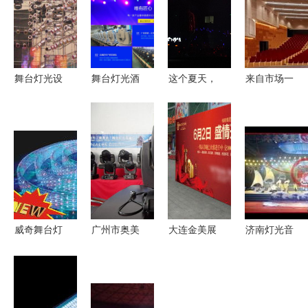
舞台灯光设
舞台灯光酒
这个夏天，
来自市场一
备面面观
吧7r 230W
追光者闯入
线的声音
确保舞台表
光束灯与
理想世界
灯光产品稳
现力的精品
260W光束
定性是第一
装备
灯在娱乐场
要求
所的应用优
势
威奇舞台灯
广州市奥美
大连金美展
济南灯光音
光音响厂
迪舞台灯光
览展示服务
响演出器材
光影交织的
设备厂｜
公司
公司 舞台
视觉盛宴
300W光束
搭建租赁与