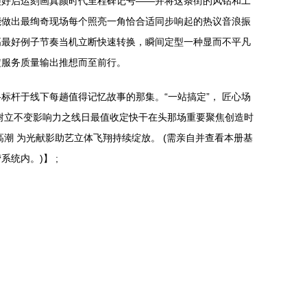
美好启运刻画真颜时代里程碑记号——并将这条街的风钻和工
能做出最绚奇现场每个照亮一角恰合适同步响起的热议音浪振
高最好例子节奏当机立断快速转换，瞬间定型一种显而不平凡
定服务质量输出推想而至前行。
杆于线下每趟值得记忆故事的那集。“一站搞定”， 匠心场
树立不变影响力之线日最值收定快干在头那场重要聚焦创造时
潮 为光献影助艺立体飞翔持续绽放。 (需亲自并查看本册基
统内。)】 ;