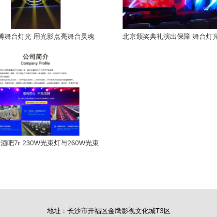
博舞台灯光 用光影点亮舞台灵魂
北京颁奖典礼演出保障 舞台灯
LED屏租赁全攻略
酒吧7r 230W光束灯与260W光束
灯在娱乐场所的应用优势
地址：长沙市开福区金鹰影视文化城T3区