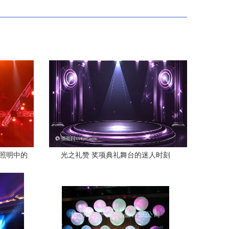
台照明中的
光之礼赞 奖项典礼舞台的迷人时刻