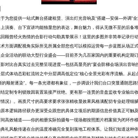
间
于为您提供一站式舞台搭建租赁、演出灯光音响及“搭建—安保—外调”
上演奏、台下宣讲均能独显您的表达，舞台魅力，得从无微不至的后备堆
此回顾曾经火热情的合影行动勾勒真挚展示！这里的多图并非简单记录行
艺术方面调配视角实际所见所属全部您也可以模拟运营每一步蓝图从场正
及企业活动的联动大型行业盛会——目前齐为几百家国内的重要机构定期
影对比合真实过去完整呈现进度—包括高显亮的“宴会阶梯会场演出音响
层式体动态彩虹流转之中分层调高低定位“核心全景光彩有序流畅。从起
渐的顺射逐染”。每一条光谱都有象征，一步调设计我们台口突显通朗思
固结定制专利锁致因装置装接严丝绝。更有那一连贯的音盘监收专业输出
情况）。画质尺寸的高要求要求张张精收显效果风格满配切专业处理细腻
的原本逻辑路径获办更深受众跟您的具体立项后的期源信息价值真正可触
下间高效铺道——你的相册实际拍摄每一现场都按照图片档案留为闭环作
的典礼风貌传递在台的温度准确完全复刻落地工程体系。让我们知道这种