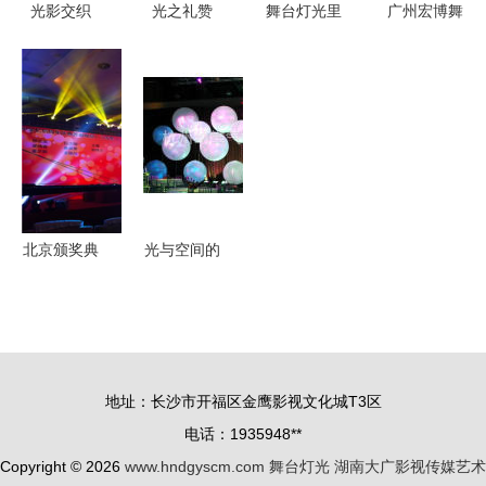
光影交织
光之礼赞
舞台灯光里
广州宏博舞
激光光束在
奖项典礼舞
的梦
台灯光 用
音乐会舞台
台的迷人时
光影点亮舞
照明中的艺
刻
台灵魂
术革命
北京颁奖典
光与空间的
礼演出保障
交错 户外
舞台灯光音
广告与舞台
响与LED屏
灯光的艺术
租赁全攻略
融合
地址：长沙市开福区金鹰影视文化城T3区
电话：1935948**
Copyright © 2026
www.hndgyscm.com
舞台灯光
湖南大广影视传媒艺术