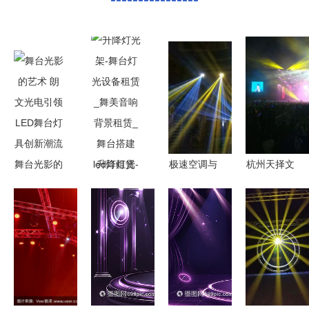
舞台光影的
升降灯光
极速空调与
杭州天择文
艺术 朗文
架-舞台灯
灯光视听集
化交流 打
光电引领
光设备租赁
成 探索现
造极致舞台
LED舞台灯
_舞美音响
代舞台桁架
的灯光音响
具创新潮流
背景租赁_
的多元设备
与彩砖租赁
舞台搭建
租赁魅力
服务
led灯租赁-