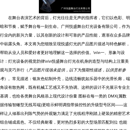
在舞台表演艺术的背后，灯光往往是无声的指挥者，它们以色彩、明
暗和节奏，赋予舞台每一刻生命。广州悦盛舞台灯光设备有限公司，作为
行业内的新兴力量，以其创新的设计和可靠的产品性能，逐渐在众多品牌
中崭露头角。本文将为您细致呈现悦盛灯光的产品图片描述与特色解析，
帮助从业人员和爱好者更好地理解这一选择的价值。\n\n一、形象与设
计：灯光设备的视觉韵律\n\n悦盛舞台灯光在机身的造型与结构上注重美
观与灵巧并行（
产品图片现场未提供，以下为预期性描述，以供赏析参
考
）。常见描述：银灰色铝制外壳，边线流畅犹如乐器中的光滑长廊，端
角设有散热网，既有机械工艺感又不失协调。这样的设计不光展示专业主
基调，也给各类舞台风格添上现代设计份量 图标在每一类的 DMX(属数
据传输智瞰型无线耳端)更暗示鲜明调指带操控性的升级型号区间——这
样让人倾慕出列陈气势的外观魅力满足了光线程序刚踏上硬装的精密艺术
组合铺成底色。不仅经典耐看，更对热烈多彩的大型场景匹配到位 也能