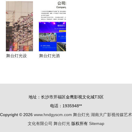
光影点亮舞
舞台灯光音
广告与舞台
台灵魂
响与LED屏
灯光的艺术
租赁全攻略
融合
舞台灯光设
舞台灯光酒
备面面观
吧7r 230W
确保舞台表
光束灯与
现力的精品
260W光束
装备
灯在娱乐场
地址：长沙市开福区金鹰影视文化城T3区
所的应用优
电话：1935948**
势
Copyright © 2026
www.hndgyscm.com
舞台灯光
湖南大广影视传媒艺术
文化有限公司
舞台灯光
版权所有
Sitemap