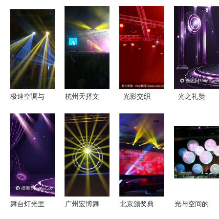
极速空调与
杭州天择文
光影交织
光之礼赞
灯光视听集
化交流 打
激光光束在
奖项典礼舞
成 探索现
造极致舞台
音乐会舞台
台的迷人时
代舞台桁架
的灯光音响
照明中的艺
刻
的多元设备
与彩砖租赁
术革命
租赁魅力
服务
舞台灯光里
广州宏博舞
北京颁奖典
光与空间的
的梦
台灯光 用
礼演出保障
交错 户外